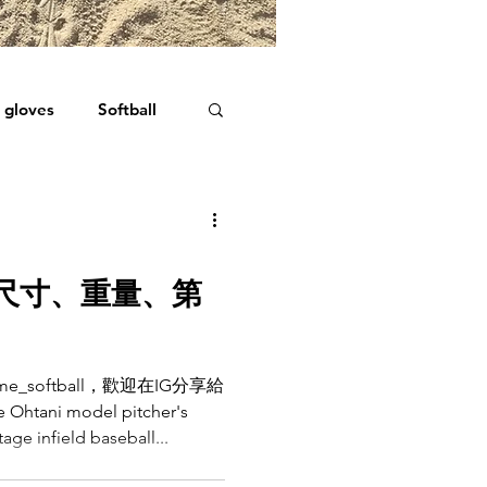
 gloves
Softball
尺寸、重量、第
me_softball，歡迎在IG分享給
Ohtani model pitcher's
- Goldstage infield baseball...