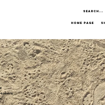
Home Page
S
e
peakers
e.