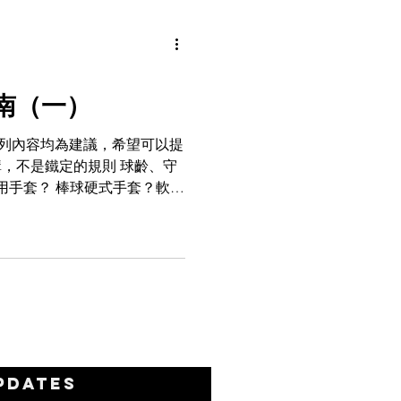
南（一）
下列內容均為建議，希望可以提
，不是鐵定的規則 球齡、守
用手套？ 棒球硬式手套？軟式
套要留意什麼資料 尺寸：一般
位計算...
pdates