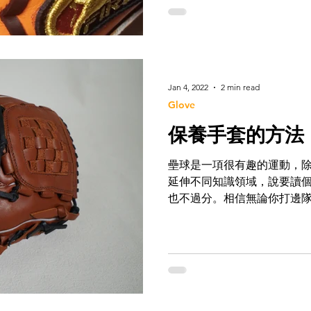
Jan 4, 2022
2 min read
Glove
保養手套的方法
壘球是一項很有趣的運動，
延伸不同知識領域，說要讀個d
也不過分。相信無論你打邊
套」，而且人人有不同習慣
呢？ 壘球/棒球手套的保養
本網站（加少少個人...