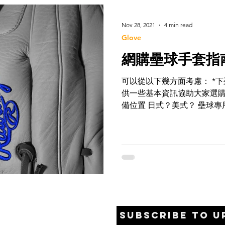
Nov 28, 2021
4 min read
Glove
網購壘球手套指
可以從以下幾方面考慮： *
供一些基本資訊協助大家選購
備位置 日式？美式？ 壘球專
手套？ 預算 先認識一下買手
以英吋（”）或厘米（cm）為單
Subscribe to U