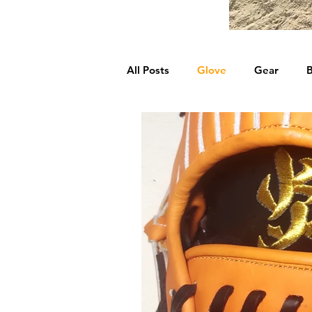
All Posts
Glove
Gear
B