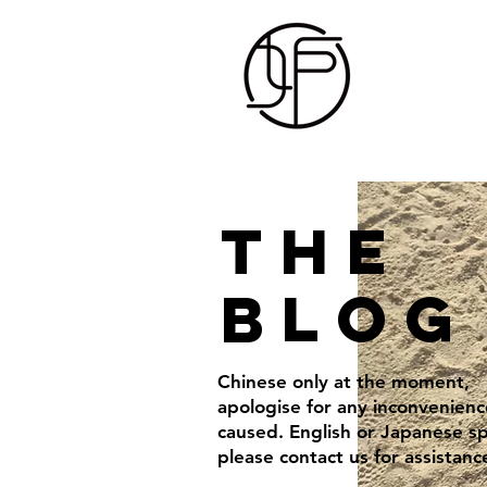
THE
BLOG
Chinese only at the moment,
apologise for any inconvenienc
caused. English or Japanese s
please contact us for assistanc