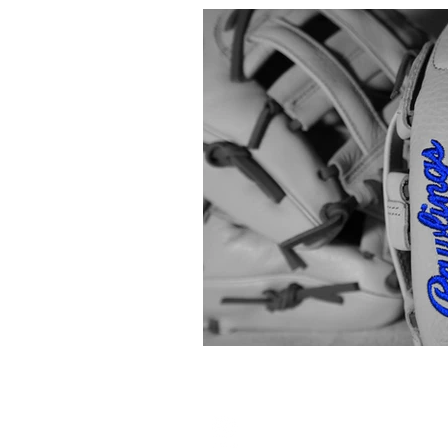
70743464 (WhatsApp only)