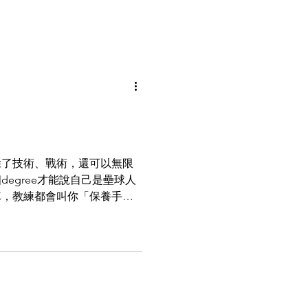
除了技術、戰術，還可以無限
egree才能說自己是壘球人
隊，教練都會叫你「保養手
、方法，實際上應該怎麼做
方法幾乎沒有分別，讀過幾個日